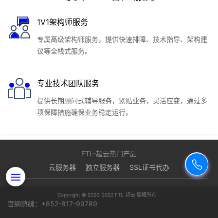
1V1架构师服务
专属高级架构师服务，提供快速排障、技术指导、架构建
议等全栈式服务。
方案优势
专业技术团队服务
智慧传媒云三大模式
提供长期顾问式辅导服务，紧贴业务，灵活应变，通过多
项保障措施确保业务稳定运行。
方案架构
行业解决方案
FTL-超云热门产品
尊贵 VIP 客户服务
云服务器
独立服务器
SSL证书代办
Copyright © 2020-2022 FTL-超云 版權所有
官網熱線：+852-817-99789