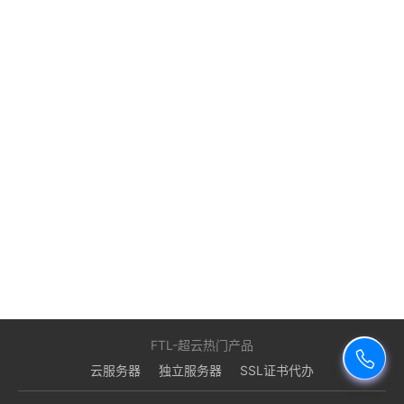
用
术
维
术
技
术
FTL-超云热门产品
云服务器
独立服务器
SSL证书代办