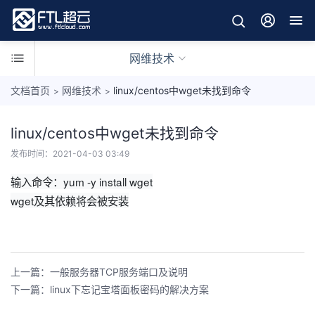
网维技术
文档首页
网维技术
linux/centos中wget未找到命令
>
>
linux/centos中wget未找到命令
网
发布时间：
2021-04-03 03:49
建
输入命令：yum -y install wget
技
L
术
wget及其依赖将会被安装
i
n
W
u
i
x
n
程
上一篇：一般服务器TCP服务端口及说明
网
网
序
管
下一篇：linux下忘记宝塔面板密码的解决方案
管
应
技
网
技