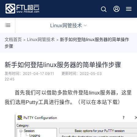
Linux网管技术
文档首页
Linux网管技术
新手如何登陆linux服务器的简单操作
>
>
步骤
新手如何登陆linux服务器的简单操作步骤
网
建
发布时间：
2021-04-17 09:11
更新时间：
2022-05-03
技
22:45
L
术
i
首先我们可以借助多款软件登陆linux服务器，这里
n
W
我们选用Putty工具进行操作。（可以在本站下载）
u
i
x
n
程
网
网
序
管
管
应
技
网
技